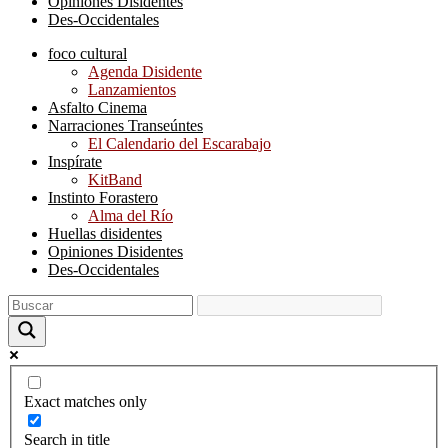
Opiniones Disidentes
Des-Occidentales
foco cultural
Agenda Disidente
Lanzamientos
Asfalto Cinema
Narraciones Transeúntes
El Calendario del Escarabajo
Inspírate
KitBand
Instinto Forastero
Alma del Río
Huellas disidentes
Opiniones Disidentes
Des-Occidentales
Exact matches only
Search in title