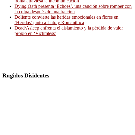
ironía atraviesa la incomunicación
Dying Oath presenta ‘Echoes’, una canción sobre romper con
la culpa después de una traición
Doliente convierte las heridas emocionales en flores en
‘Heridas’ junto a Luto y Romanthica
Dead/Asleep enfrenta el aislamiento y la pérdida de valor
propio en ‘Victimless’
Rugidos Disidentes