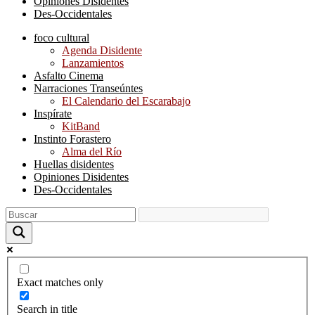
Opiniones Disidentes
Des-Occidentales
foco cultural
Agenda Disidente
Lanzamientos
Asfalto Cinema
Narraciones Transeúntes
El Calendario del Escarabajo
Inspírate
KitBand
Instinto Forastero
Alma del Río
Huellas disidentes
Opiniones Disidentes
Des-Occidentales
Exact matches only
Search in title