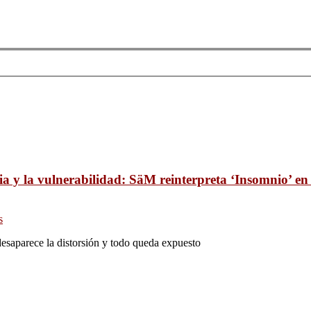
lia y la vulnerabilidad: SäM reinterpreta ‘Insomnio’ en
s
saparece la distorsión y todo queda expuesto