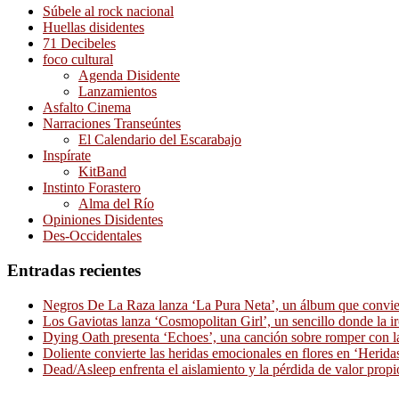
Súbele al rock nacional
Huellas disidentes
71 Decibeles
foco cultural
Agenda Disidente
Lanzamientos
Asfalto Cinema
Narraciones Transeúntes
El Calendario del Escarabajo
Inspírate
KitBand
Instinto Forastero
Alma del Río
Opiniones Disidentes
Des-Occidentales
Entradas recientes
Negros De La Raza lanza ‘La Pura Neta’, un álbum que convierte
Los Gaviotas lanza ‘Cosmopolitan Girl’, un sencillo donde la i
Dying Oath presenta ‘Echoes’, una canción sobre romper con la
Doliente convierte las heridas emocionales en flores en ‘Herid
Dead/Asleep enfrenta el aislamiento y la pérdida de valor propi