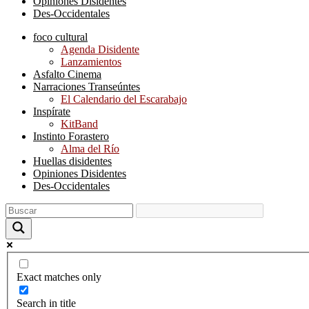
Opiniones Disidentes
Des-Occidentales
foco cultural
Agenda Disidente
Lanzamientos
Asfalto Cinema
Narraciones Transeúntes
El Calendario del Escarabajo
Inspírate
KitBand
Instinto Forastero
Alma del Río
Huellas disidentes
Opiniones Disidentes
Des-Occidentales
Exact matches only
Search in title