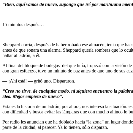
“Bien, aquí vamos de nuevo, supongo que iré por marihuana mientr
15 minutos después…
Sheppard corría, después de haber robado ese almacén, tenía que hace
antes de que sonara una alarma. Sheppard quería sombras que lo oculta
hallar al ladrón, a él.
Al final del bloque de bodegas del que huía, tropezó con la visión de u
con gran esfuerzo, tuvo un minuto de paz antes de que uno de sus caz
— ¡Ahí está! — gritó uno. Dispararon.
“Creo no sirve, de cualquier modo, ni siquiera encuentro la palabra
idea. Mejor empiezo de nuevo”.
Esta es la historia de un ladrón; por ahora, nos interesa la situación
con dificultad y busca evitar las lámparas que con mucho ahínco lo bus
Por radio les anuncian que ha doblado hacia “la zona” un lugar donde 
parte de la ciudad, al parecer. Ya lo tienen, sólo disparan.