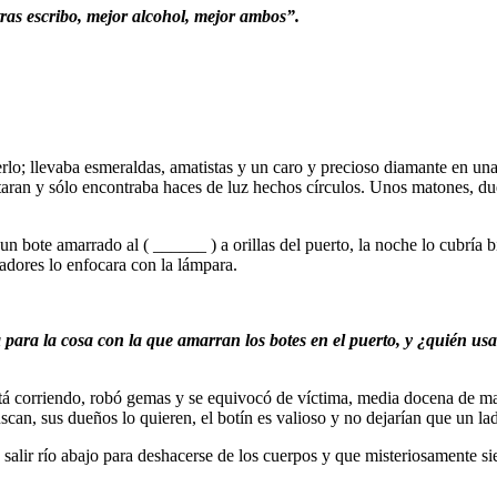
as escribo, mejor alcohol, mejor ambos”.
rlo; llevaba esmeraldas, amatistas y un caro y precioso diamante en un
ran y sólo encontraba haces de luz hechos círculos. Unos matones, dueño
n bote amarrado al ( ______ ) a orillas del puerto, la noche lo cubría bi
adores lo enfocara con la lámpara.
 para la cosa con la que amarran los botes en el puerto, y ¿quién us
: está corriendo, robó gemas y se equivocó de víctima, media docena de m
can, sus dueños lo quieren, el botín es valioso y no dejarían que un ladr
salir río abajo para deshacerse de los cuerpos y que misteriosamente si