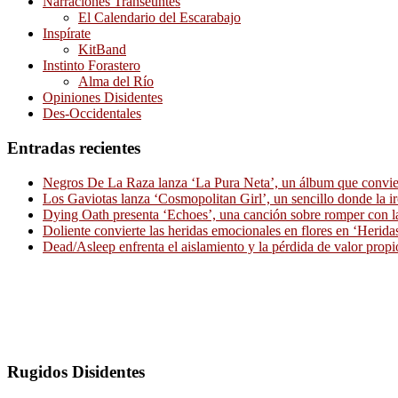
Narraciones Transeúntes
El Calendario del Escarabajo
Inspírate
KitBand
Instinto Forastero
Alma del Río
Opiniones Disidentes
Des-Occidentales
Entradas recientes
Negros De La Raza lanza ‘La Pura Neta’, un álbum que convierte
Los Gaviotas lanza ‘Cosmopolitan Girl’, un sencillo donde la i
Dying Oath presenta ‘Echoes’, una canción sobre romper con la
Doliente convierte las heridas emocionales en flores en ‘Herid
Dead/Asleep enfrenta el aislamiento y la pérdida de valor propi
Rugidos Disidentes