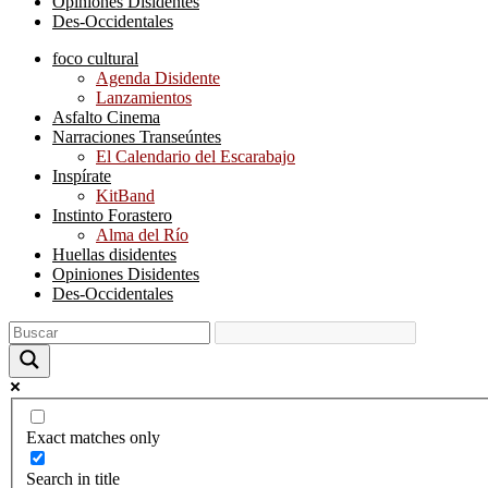
Opiniones Disidentes
Des-Occidentales
foco cultural
Agenda Disidente
Lanzamientos
Asfalto Cinema
Narraciones Transeúntes
El Calendario del Escarabajo
Inspírate
KitBand
Instinto Forastero
Alma del Río
Huellas disidentes
Opiniones Disidentes
Des-Occidentales
Exact matches only
Search in title