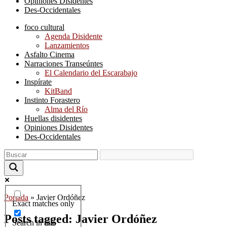
Opiniones Disidentes
Des-Occidentales
foco cultural
Agenda Disidente
Lanzamientos
Asfalto Cinema
Narraciones Transeúntes
El Calendario del Escarabajo
Inspírate
KitBand
Instinto Forastero
Alma del Río
Huellas disidentes
Opiniones Disidentes
Des-Occidentales
Portada
»
Javier Ordóñez
Exact matches only
Posts tagged: Javier Ordóñez
Search in title