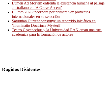
Lumen Ad Mortem enfrenta la existencia humana al paisaje
australiano en ‘A Grave Ascent’
BOmm 2026 incorpora por primera vez proyectos
internacionales en su selección
Saturnian Current construye un recorrido iniciático en
‘Illuminatio Doctrinae Mysterii’
Teatro Goyenechus y la Universidad EAN crean una ruta
académica para la formación de actores
Rugidos Disidentes