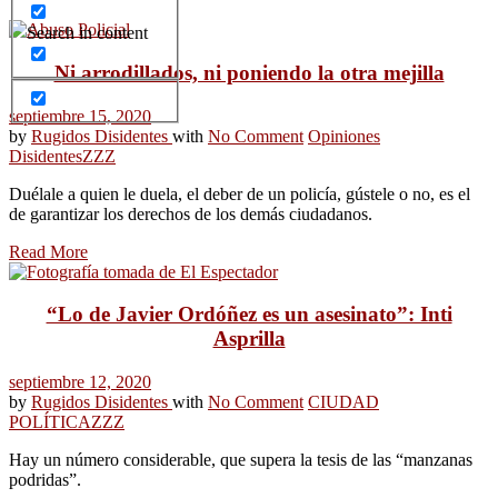
Search in content
Ni arrodillados, ni poniendo la otra mejilla
septiembre 15, 2020
by
Rugidos Disidentes
with
No Comment
Opiniones
Disidentes
ZZZ
Duélale a quien le duela, el deber de un policía, gústele o no, es el
de garantizar los derechos de los demás ciudadanos.
Read More
“Lo de Javier Ordóñez es un asesinato”: Inti
Asprilla
septiembre 12, 2020
by
Rugidos Disidentes
with
No Comment
CIUDAD
POLÍTICA
ZZZ
Hay un número considerable, que supera la tesis de las “manzanas
podridas”.