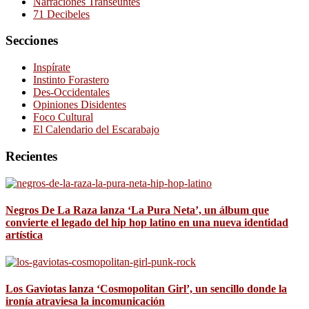
Narraciones Transeúntes
71 Decibeles
Secciones
Inspírate
Instinto Forastero
Des-Occidentales
Opiniones Disidentes
Foco Cultural
El Calendario del Escarabajo
Recientes
Negros De La Raza lanza ‘La Pura Neta’, un álbum que
convierte el legado del hip hop latino en una nueva identidad
artística
Los Gaviotas lanza ‘Cosmopolitan Girl’, un sencillo donde la
ironía atraviesa la incomunicación