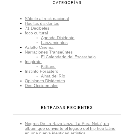
CATEGORÍAS
Súbele al rock nacional
Huellas disidentes
71 Decibeles
foco cultural
Agenda Disidente
Lanzamientos
Asfalto Cinema
Narraciones Transeúntes
El Calendario del Escarabajo
Inspírate
KitBand
Instinto Forastero
Alma del Río
Opiniones Disidentes
Des-Occidentales
ENTRADAS RECIENTES
Negros De La Raza lanza ‘La Pura Neta’, un
álbum que convierte el legado del hip hop latino
en una nueva identidad artística