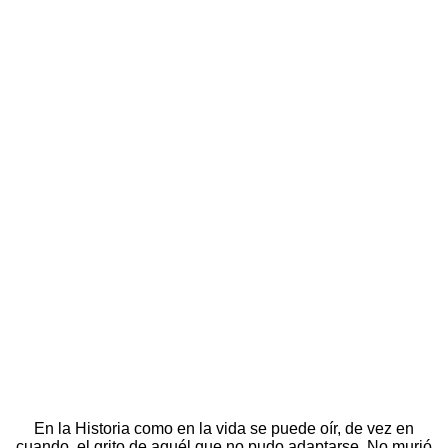
En la Historia como en la vida se puede oír, de vez en
cuando, el grito de aquél que no pudo adaptarse. No murió