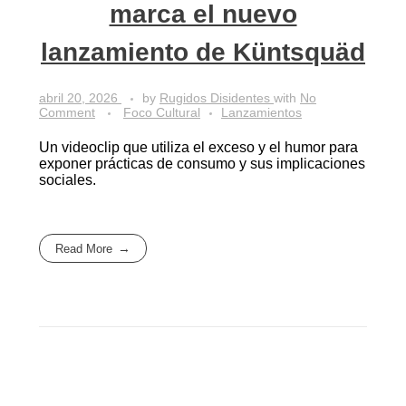
marca el nuevo
lanzamiento de Küntsquäd
abril 20, 2026
by
Rugidos Disidentes
with
No
Comment
Foco Cultural
Lanzamientos
Un videoclip que utiliza el exceso y el humor para
exponer prácticas de consumo y sus implicaciones
sociales.
Read More