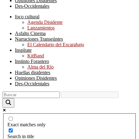
Opiniones Disidentes
Des-Occidentales
foco cultural
Agenda Disidente
Lanzamientos
Asfalto Cinema
Narraciones Transeúntes
El Calendario del Escarabajo
Inspírate
KitBand
Instinto Forastero
Alma del Río
Huellas disidentes
Opiniones Disidentes
Des-Occidentales
Exact matches only
Search in title