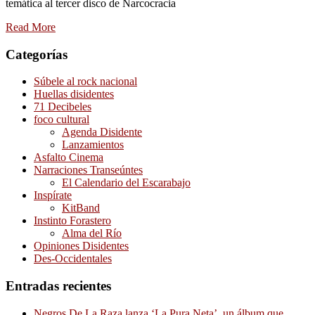
temática al tercer disco de Narcocracia
Read More
Categorías
Súbele al rock nacional
Huellas disidentes
71 Decibeles
foco cultural
Agenda Disidente
Lanzamientos
Asfalto Cinema
Narraciones Transeúntes
El Calendario del Escarabajo
Inspírate
KitBand
Instinto Forastero
Alma del Río
Opiniones Disidentes
Des-Occidentales
Entradas recientes
Negros De La Raza lanza ‘La Pura Neta’, un álbum que