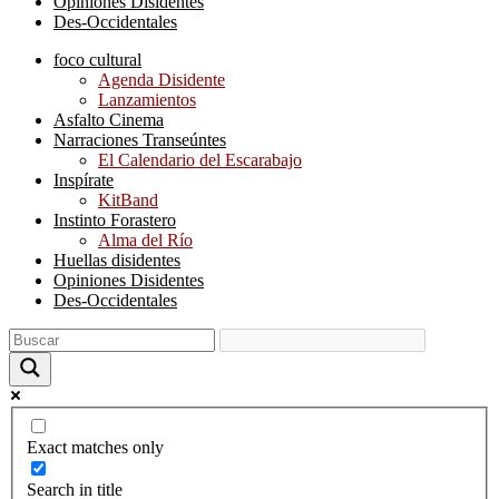
Opiniones Disidentes
Des-Occidentales
foco cultural
Agenda Disidente
Lanzamientos
Asfalto Cinema
Narraciones Transeúntes
El Calendario del Escarabajo
Inspírate
KitBand
Instinto Forastero
Alma del Río
Huellas disidentes
Opiniones Disidentes
Des-Occidentales
Exact matches only
Search in title