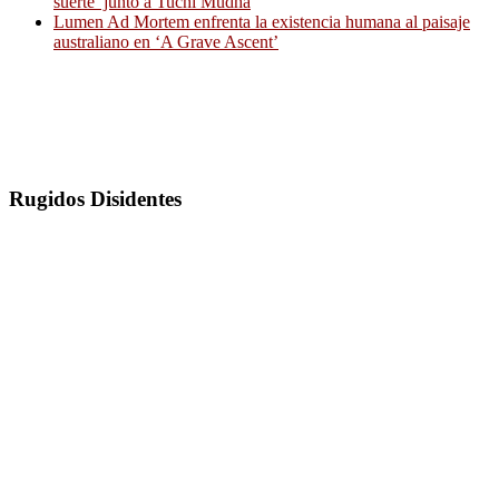
suerte’ junto a Tuchi Mudha
Lumen Ad Mortem enfrenta la existencia humana al paisaje
australiano en ‘A Grave Ascent’
Rugidos Disidentes