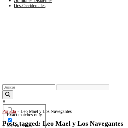
Opiniones Disidentes
Des-Occidentales
Portada
»
Leo Mael y Los Navegantes
Exact matches only
Posts tagged: Leo Mael y Los Navegantes
Search in title