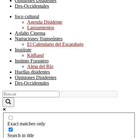
Opiniones Disidentes
Des-Occidentales
foco cultural
Agenda Disidente
Lanzamientos
Asfalto Cinema
Narraciones Transeúntes
El Calendario del Escarabajo
Inspírate
KitBand
Instinto Forastero
Alma del Río
Huellas disidentes
Opiniones Disidentes
Des-Occidentales
Exact matches only
Search in title