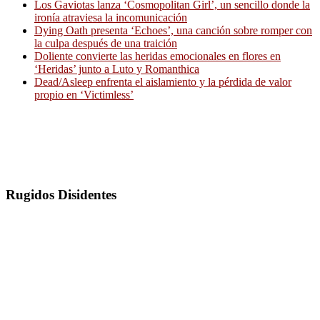
Los Gaviotas lanza ‘Cosmopolitan Girl’, un sencillo donde la
ironía atraviesa la incomunicación
Dying Oath presenta ‘Echoes’, una canción sobre romper con
la culpa después de una traición
Doliente convierte las heridas emocionales en flores en
‘Heridas’ junto a Luto y Romanthica
Dead/Asleep enfrenta el aislamiento y la pérdida de valor
propio en ‘Victimless’
Rugidos Disidentes