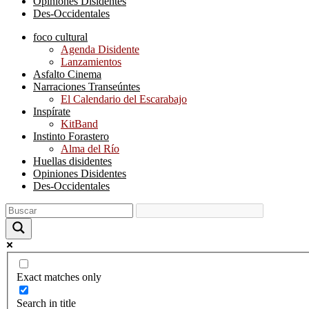
Opiniones Disidentes
Des-Occidentales
foco cultural
Agenda Disidente
Lanzamientos
Asfalto Cinema
Narraciones Transeúntes
El Calendario del Escarabajo
Inspírate
KitBand
Instinto Forastero
Alma del Río
Huellas disidentes
Opiniones Disidentes
Des-Occidentales
Exact matches only
Search in title