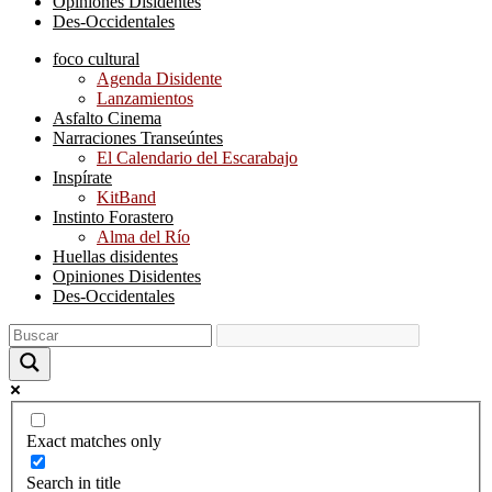
Opiniones Disidentes
Des-Occidentales
foco cultural
Agenda Disidente
Lanzamientos
Asfalto Cinema
Narraciones Transeúntes
El Calendario del Escarabajo
Inspírate
KitBand
Instinto Forastero
Alma del Río
Huellas disidentes
Opiniones Disidentes
Des-Occidentales
Exact matches only
Search in title