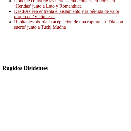
Doliente convierte las heridas emocionales en flores en
‘Heridas’ junto a Luto y Romanthica
Dead/Asleep enfrenta el aislamiento y la pérdida de valor
propio en ‘Victimless’
Habitantes aborda la aceptación de una ruptura en ‘Día con
suerte’ junto a Tuchi Mudha
Rugidos Disidentes