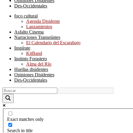
Opiniones Disidentes
Des-Occidentales
foco cultural
Agenda Disidente
Lanzamientos
Asfalto Cinema
Narraciones Transeúntes
El Calendario del Escarabajo
Inspírate
KitBand
Instinto Forastero
Alma del Río
Huellas disidentes
Opiniones Disidentes
Des-Occidentales
Exact matches only
Search in title