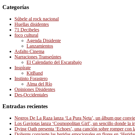
Categorías
Súbele al rock nacional
Huellas disidentes
71 Decibeles
foco cultural
Agenda Disidente
Lanzamientos
Asfalto Cinema
Narraciones Transeúntes
El Calendario del Escarabajo
Inspírate
KitBand
Instinto Forastero
Alma del Río
Opiniones Disidentes
Des-Occidentales
Entradas recientes
Negros De La Raza lanza ‘La Pura Neta’, un álbum que convierte
Los Gaviotas lanza ‘Cosmopolitan Girl’, un sencillo donde la i
Dying Oath presenta ‘Echoes’, una canción sobre romper con la
Doliente convierte las heridas emocionales en flores en ‘Herid