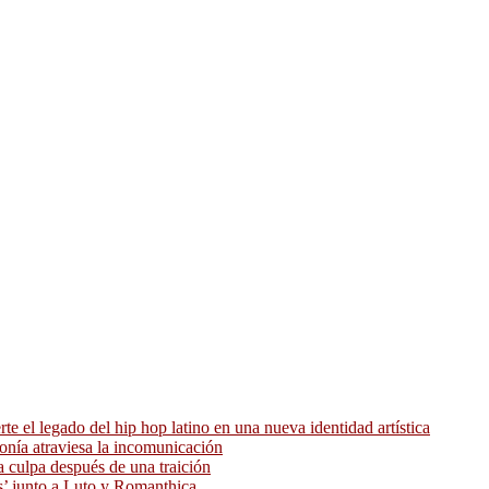
 el legado del hip hop latino en una nueva identidad artística
ronía atraviesa la incomunicación
 culpa después de una traición
as’ junto a Luto y Romanthica