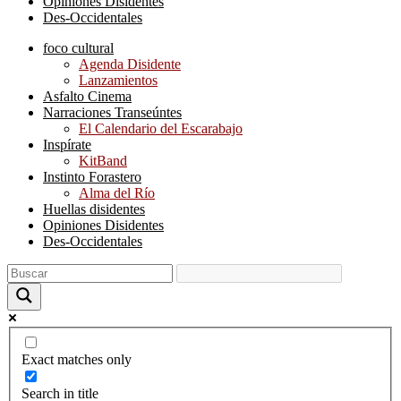
Opiniones Disidentes
Des-Occidentales
foco cultural
Agenda Disidente
Lanzamientos
Asfalto Cinema
Narraciones Transeúntes
El Calendario del Escarabajo
Inspírate
KitBand
Instinto Forastero
Alma del Río
Huellas disidentes
Opiniones Disidentes
Des-Occidentales
Exact matches only
Search in title