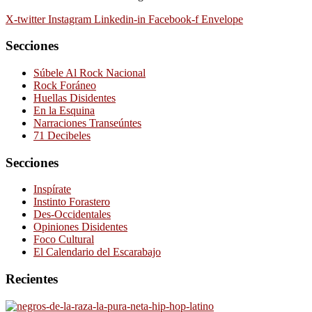
X-twitter
Instagram
Linkedin-in
Facebook-f
Envelope
Secciones
Súbele Al Rock Nacional
Rock Foráneo
Huellas Disidentes
En la Esquina
Narraciones Transeúntes
71 Decibeles
Secciones
Inspírate
Instinto Forastero
Des-Occidentales
Opiniones Disidentes
Foco Cultural
El Calendario del Escarabajo
Recientes