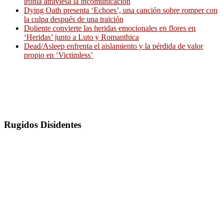
ironía atraviesa la incomunicación
Dying Oath presenta ‘Echoes’, una canción sobre romper con
la culpa después de una traición
Doliente convierte las heridas emocionales en flores en
‘Heridas’ junto a Luto y Romanthica
Dead/Asleep enfrenta el aislamiento y la pérdida de valor
propio en ‘Victimless’
Rugidos Disidentes