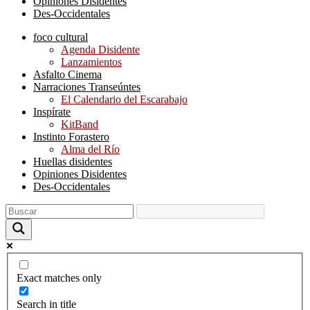
Opiniones Disidentes
Des-Occidentales
foco cultural
Agenda Disidente
Lanzamientos
Asfalto Cinema
Narraciones Transeúntes
El Calendario del Escarabajo
Inspírate
KitBand
Instinto Forastero
Alma del Río
Huellas disidentes
Opiniones Disidentes
Des-Occidentales
Exact matches only
Search in title