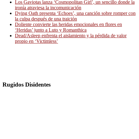
Los Gaviotas lanza ‘Cosmopolitan Girl’, un sencillo donde la
ironía atraviesa la incomunicación
Dying Oath presenta ‘Echoes’, una canción sobre romper con
la culpa después de una traición
Doliente convierte las heridas emocionales en flores en
‘Heridas’ junto a Luto y Romanthica
Dead/Asleep enfrenta el aislamiento y la pérdida de valor
propio en ‘Victimless’
Rugidos Disidentes