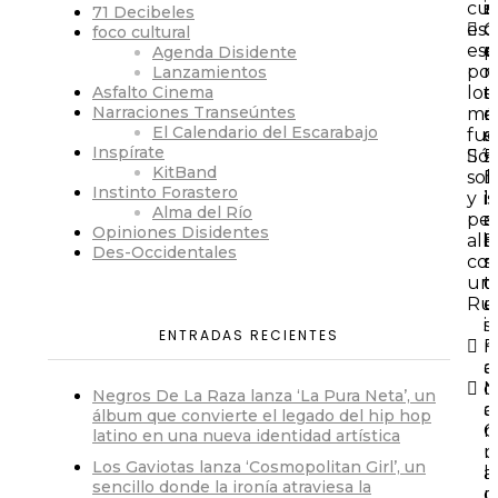
cu
isi
s
71 Decibeles
es
d
foco cultural
esc
e
p
Agenda Disidente
por
n
n
Lanzamientos
Asfalto Cinema
los
t
o
Narraciones Transeúntes
má
e
n
El Calendario del Escarabajo
fue
s
e
Inspírate
Sól
E
s
KitBand
sob
n
D
Instinto Forastero
y
l
isi
Alma del Río
pe
a
d
Opiniones Disidentes
allí
E
e
Des-Occidentales
co
s
n
un
q
t
Rug
u
e
i
s
ENTRADAS RECIENTES
n
F
a
o
N
c
Negros De La Raza lanza ‘La Pura Neta’, un
a
o
álbum que convierte el legado del hip hop
r
C
latino en una nueva identidad artística
r
u
Los Gaviotas lanza ‘Cosmopolitan Girl’, un
a
lt
sencillo donde la ironía atraviesa la
ci
u