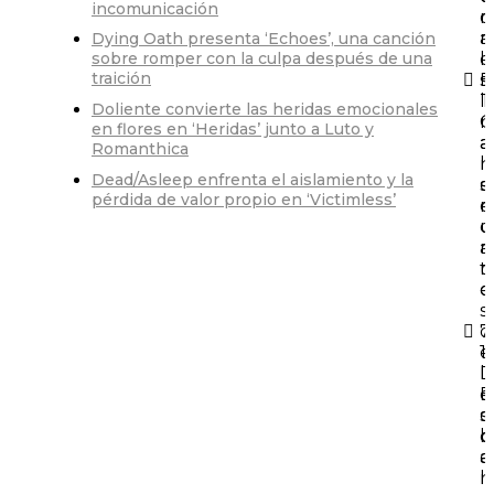
incomunicación
o
r
n
a
Dying Oath presenta ‘Echoes’, una canción
e
l
sobre romper con la culpa después de una
traición
s
E
T
l
Doliente convierte las heridas emocionales
r
C
en flores en ‘Heridas’ junto a Luto y
a
a
Romanthica
n
l
Dead/Asleep enfrenta el aislamiento y la
s
e
pérdida de valor propio en ‘Victimless’
e
n
ú
d
n
a
t
ri
e
o
s
7
d
1
e
D
l
e
E
ci
s
b
c
e
a
l
r