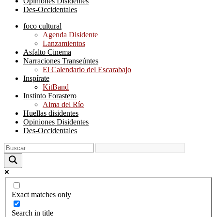
Opiniones Disidentes
Des-Occidentales
foco cultural
Agenda Disidente
Lanzamientos
Asfalto Cinema
Narraciones Transeúntes
El Calendario del Escarabajo
Inspírate
KitBand
Instinto Forastero
Alma del Río
Huellas disidentes
Opiniones Disidentes
Des-Occidentales
Exact matches only
Search in title