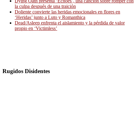
Dying Oath presenta ‘Echoes’, una canción sobre romper con
la culpa después de una traición
Doliente convierte las heridas emocionales en flores en
‘Heridas’ junto a Luto y Romanthica
Dead/Asleep enfrenta el aislamiento y la pérdida de valor
propio en ‘Victimless’
Rugidos Disidentes