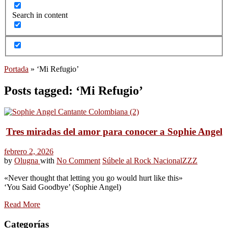
Search in content
Portada
»
‘Mi Refugio’
Posts tagged: ‘Mi Refugio’
Tres miradas del amor para conocer a Sophie Angel
febrero 2, 2026
by
Olugna
with
No Comment
Súbele al Rock Nacional
ZZZ
«Never thought that letting you go would hurt like this»
‘You Said Goodbye’ (Sophie Angel)
Read More
Categorías