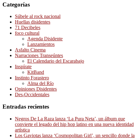
Categorías
Súbele al rock nacional
Huellas disidentes
71 Decibeles
foco cultural
Agenda Disidente
Lanzamientos
Asfalto Cinema
Narraciones Transeúntes
El Calendario del Escarabajo
Inspírate
KitBand
Instinto Forastero
Alma del Río
Opiniones Disidentes
Des-Occidentales
Entradas recientes
Negros De La Raza lanza ‘La Pura Neta’, un álbum que
convierte el legado del hip hop latino en una nueva identidad
artística
Los Gaviotas lanza ‘Cosmopolitan Girl’, un sencillo donde la