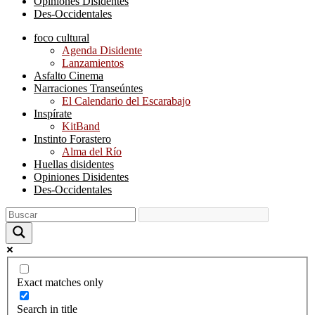
Opiniones Disidentes
Des-Occidentales
foco cultural
Agenda Disidente
Lanzamientos
Asfalto Cinema
Narraciones Transeúntes
El Calendario del Escarabajo
Inspírate
KitBand
Instinto Forastero
Alma del Río
Huellas disidentes
Opiniones Disidentes
Des-Occidentales
Exact matches only
Search in title