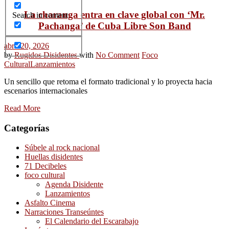
La charanga entra en clave global con ‘Mr.
Search in content
Pachanga’ de Cuba Libre Son Band
abril 20, 2026
by
Rugidos Disidentes
with
No Comment
Foco
Cultural
Lanzamientos
Un sencillo que retoma el formato tradicional y lo proyecta hacia
escenarios internacionales
Read More
Categorías
Súbele al rock nacional
Huellas disidentes
71 Decibeles
foco cultural
Agenda Disidente
Lanzamientos
Asfalto Cinema
Narraciones Transeúntes
El Calendario del Escarabajo