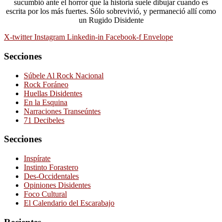
sucumbió ante el horror que la historia suele dibujar cuando es
escrita por los más fuertes. Sólo sobrevivió, y permaneció allí como
un Rugido Disidente
X-twitter
Instagram
Linkedin-in
Facebook-f
Envelope
Secciones
Súbele Al Rock Nacional
Rock Foráneo
Huellas Disidentes
En la Esquina
Narraciones Transeúntes
71 Decibeles
Secciones
Inspírate
Instinto Forastero
Des-Occidentales
Opiniones Disidentes
Foco Cultural
El Calendario del Escarabajo