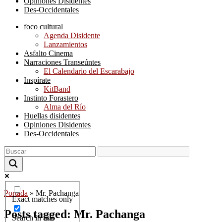
Opiniones Disidentes
Des-Occidentales
foco cultural
Agenda Disidente
Lanzamientos
Asfalto Cinema
Narraciones Transeúntes
El Calendario del Escarabajo
Inspírate
KitBand
Instinto Forastero
Alma del Río
Huellas disidentes
Opiniones Disidentes
Des-Occidentales
Portada
»
Mr. Pachanga
Exact matches only
Posts tagged: Mr. Pachanga
Search in title