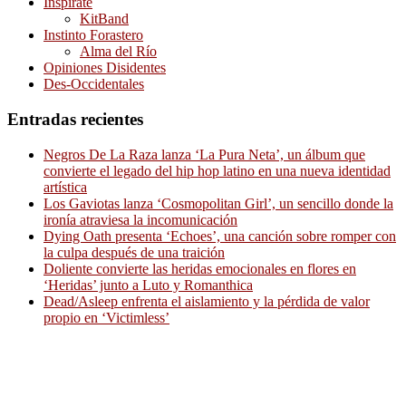
Inspírate
KitBand
Instinto Forastero
Alma del Río
Opiniones Disidentes
Des-Occidentales
Entradas recientes
Negros De La Raza lanza ‘La Pura Neta’, un álbum que
convierte el legado del hip hop latino en una nueva identidad
artística
Los Gaviotas lanza ‘Cosmopolitan Girl’, un sencillo donde la
ironía atraviesa la incomunicación
Dying Oath presenta ‘Echoes’, una canción sobre romper con
la culpa después de una traición
Doliente convierte las heridas emocionales en flores en
‘Heridas’ junto a Luto y Romanthica
Dead/Asleep enfrenta el aislamiento y la pérdida de valor
propio en ‘Victimless’