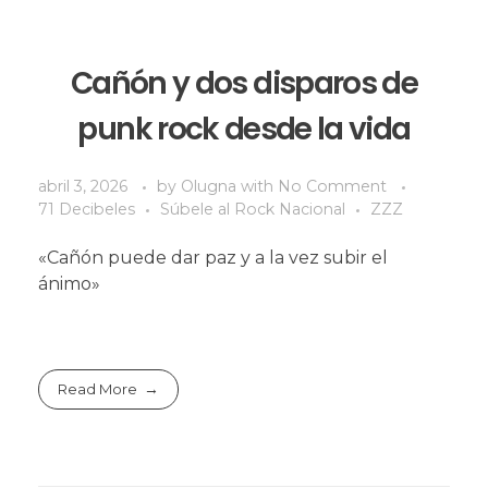
Cañón y dos disparos de
punk rock desde la vida
abril 3, 2026
by
Olugna
with
No Comment
71 Decibeles
Súbele al Rock Nacional
ZZZ
«Cañón puede dar paz y a la vez subir el
ánimo»
Read More