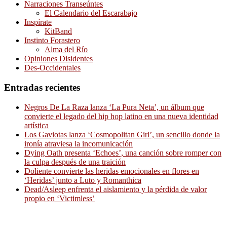
Narraciones Transeúntes
El Calendario del Escarabajo
Inspírate
KitBand
Instinto Forastero
Alma del Río
Opiniones Disidentes
Des-Occidentales
Entradas recientes
Negros De La Raza lanza ‘La Pura Neta’, un álbum que
convierte el legado del hip hop latino en una nueva identidad
artística
Los Gaviotas lanza ‘Cosmopolitan Girl’, un sencillo donde la
ironía atraviesa la incomunicación
Dying Oath presenta ‘Echoes’, una canción sobre romper con
la culpa después de una traición
Doliente convierte las heridas emocionales en flores en
‘Heridas’ junto a Luto y Romanthica
Dead/Asleep enfrenta el aislamiento y la pérdida de valor
propio en ‘Victimless’