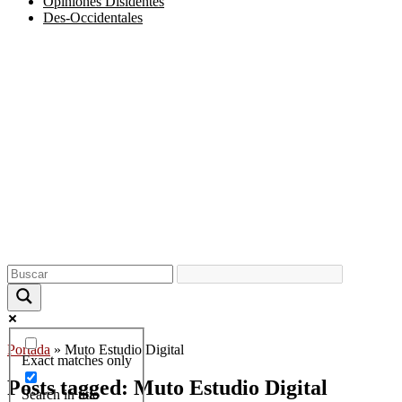
Opiniones Disidentes
Des-Occidentales
Portada
»
Muto Estudio Digital
Exact matches only
Posts tagged: Muto Estudio Digital
Search in title