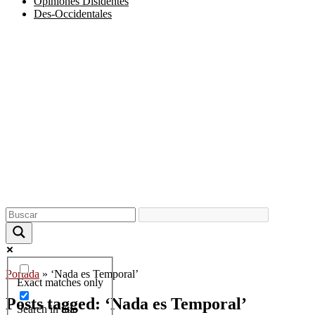
Opiniones Disidentes
Des-Occidentales
Portada
»
‘Nada es Temporal’
Exact matches only
Posts tagged: ‘Nada es Temporal’
Search in title