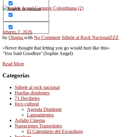
Search in content
febrero 2, 2026
by
Olugna
with
No Comment
Súbele al Rock Nacional
ZZZ
«Never thought that letting you go would hurt like this»
‘You Said Goodbye’ (Sophie Angel)
Read More
Categorías
Súbele al rock nacional
Huellas disidentes
71 Decibeles
foco cultural
Agenda Disidente
Lanzamientos
Asfalto Cinema
Narraciones Transeúntes
El Calendario del Escarabajo
Inspírate