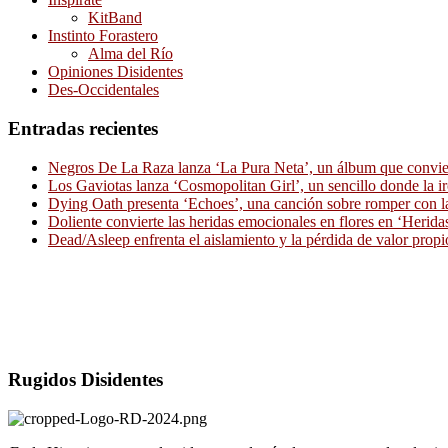
KitBand
Instinto Forastero
Alma del Río
Opiniones Disidentes
Des-Occidentales
Entradas recientes
Negros De La Raza lanza ‘La Pura Neta’, un álbum que convierte
Los Gaviotas lanza ‘Cosmopolitan Girl’, un sencillo donde la i
Dying Oath presenta ‘Echoes’, una canción sobre romper con la
Doliente convierte las heridas emocionales en flores en ‘Herid
Dead/Asleep enfrenta el aislamiento y la pérdida de valor propi
Rugidos Disidentes