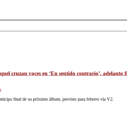
uel cruzan voces en ‘En sentido contrario’, adelanto 
s
icipo final de su próximo álbum, previsto para febrero vía V2.