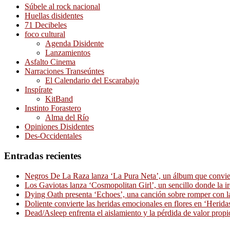
Súbele al rock nacional
Huellas disidentes
71 Decibeles
foco cultural
Agenda Disidente
Lanzamientos
Asfalto Cinema
Narraciones Transeúntes
El Calendario del Escarabajo
Inspírate
KitBand
Instinto Forastero
Alma del Río
Opiniones Disidentes
Des-Occidentales
Entradas recientes
Negros De La Raza lanza ‘La Pura Neta’, un álbum que convierte
Los Gaviotas lanza ‘Cosmopolitan Girl’, un sencillo donde la i
Dying Oath presenta ‘Echoes’, una canción sobre romper con la
Doliente convierte las heridas emocionales en flores en ‘Herid
Dead/Asleep enfrenta el aislamiento y la pérdida de valor propi