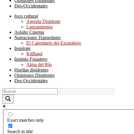
Opiniones Disidentes
Des-Occidentales
foco cultural
Agenda Disidente
Lanzamientos
Asfalto Cinema
Narraciones Transeúntes
El Calendario del Escarabajo
Inspírate
KitBand
Instinto Forastero
Alma del Río
Huellas disidentes
Opiniones Disidentes
Des-Occidentales
Exact matches only
Search in title