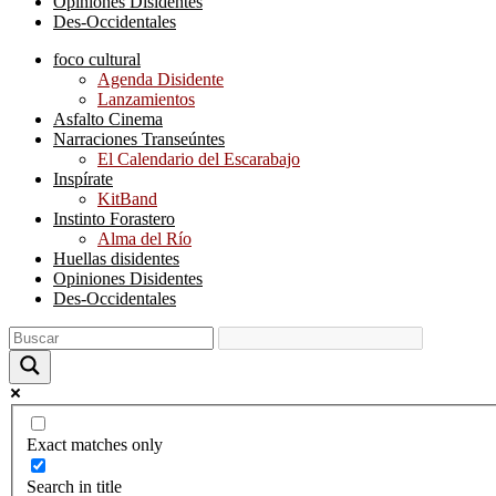
Opiniones Disidentes
Des-Occidentales
foco cultural
Agenda Disidente
Lanzamientos
Asfalto Cinema
Narraciones Transeúntes
El Calendario del Escarabajo
Inspírate
KitBand
Instinto Forastero
Alma del Río
Huellas disidentes
Opiniones Disidentes
Des-Occidentales
Exact matches only
Search in title