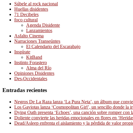
Súbele al rock nacional
Huellas disidentes
71 Decibeles
foco cultural
Agenda Disidente
Lanzamientos
Asfalto Cinema
Narraciones Transeúntes
El Calendario del Escarabajo
Inspírate
KitBand
Instinto Forastero
Alma del Río
Opiniones Disidentes
Des-Occidentales
Entradas recientes
Negros De La Raza lanza ‘La Pura Neta’, un álbum que convierte
Los Gaviotas lanza ‘Cosmopolitan Girl’, un sencillo donde la i
Dying Oath presenta ‘Echoes’, una canción sobre romper con la
Doliente convierte las heridas emocionales en flores en ‘Herid
Dead/Asleep enfrenta el aislamiento y la pérdida de valor propi