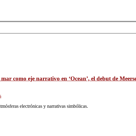
 mar como eje narrativo en ‘Ocean’, el debut de Meers
s
tmósferas electrónicas y narrativas simbólicas.