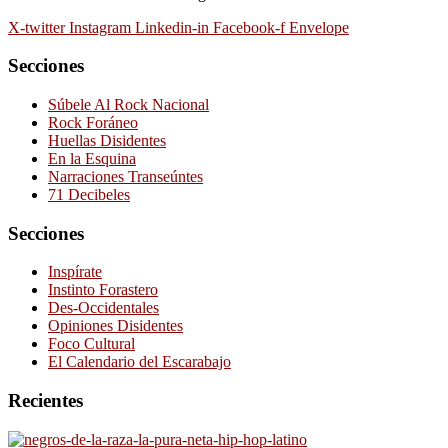
X-twitter
Instagram
Linkedin-in
Facebook-f
Envelope
Secciones
Súbele Al Rock Nacional
Rock Foráneo
Huellas Disidentes
En la Esquina
Narraciones Transeúntes
71 Decibeles
Secciones
Inspírate
Instinto Forastero
Des-Occidentales
Opiniones Disidentes
Foco Cultural
El Calendario del Escarabajo
Recientes