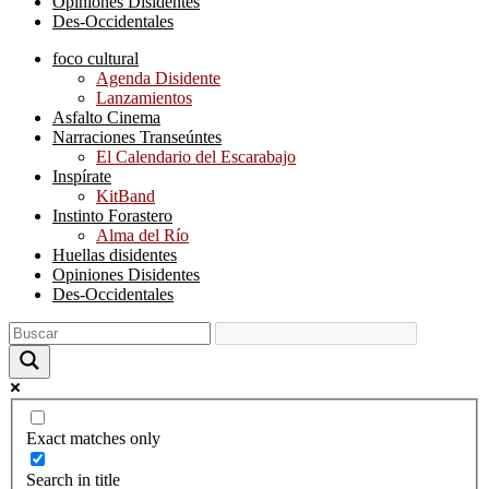
Opiniones Disidentes
Des-Occidentales
foco cultural
Agenda Disidente
Lanzamientos
Asfalto Cinema
Narraciones Transeúntes
El Calendario del Escarabajo
Inspírate
KitBand
Instinto Forastero
Alma del Río
Huellas disidentes
Opiniones Disidentes
Des-Occidentales
Exact matches only
Search in title