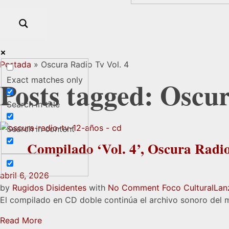
Portada
»
Oscura Radio Tv Vol. 4
Exact matches only
Posts tagged: Oscur
Search in title
Search in content
Compilado ‘Vol. 4’, Oscura Radio 
abril 6, 2026
by
Rugidos Disidentes
with
No Comment
Foco Cultural
Lan
El compilado en CD doble continúa el archivo sonoro del 
Read More