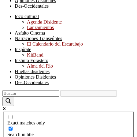
Opiniones Disidentes
Des-Occidentales
foco cultural
Agenda Disidente
Lanzamientos
Asfalto Cinema
Narraciones Transeúntes
El Calendario del Escarabajo
Inspírate
KitBand
Instinto Forastero
Alma del Río
Huellas disidentes
Opiniones Disidentes
Des-Occidentales
Exact matches only
Search in title