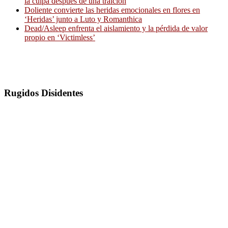
la culpa después de una traición
Doliente convierte las heridas emocionales en flores en
‘Heridas’ junto a Luto y Romanthica
Dead/Asleep enfrenta el aislamiento y la pérdida de valor
propio en ‘Victimless’
Rugidos Disidentes