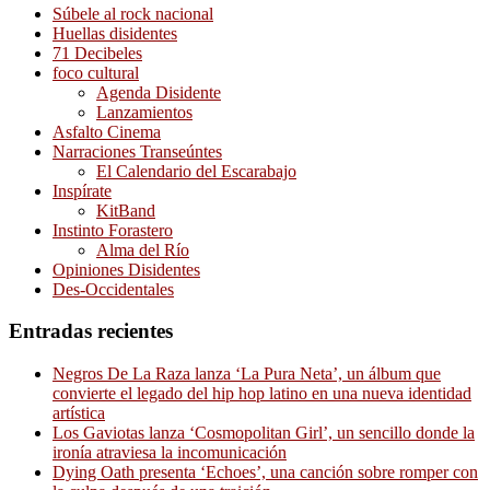
Súbele al rock nacional
Huellas disidentes
71 Decibeles
foco cultural
Agenda Disidente
Lanzamientos
Asfalto Cinema
Narraciones Transeúntes
El Calendario del Escarabajo
Inspírate
KitBand
Instinto Forastero
Alma del Río
Opiniones Disidentes
Des-Occidentales
Entradas recientes
Negros De La Raza lanza ‘La Pura Neta’, un álbum que
convierte el legado del hip hop latino en una nueva identidad
artística
Los Gaviotas lanza ‘Cosmopolitan Girl’, un sencillo donde la
ironía atraviesa la incomunicación
Dying Oath presenta ‘Echoes’, una canción sobre romper con