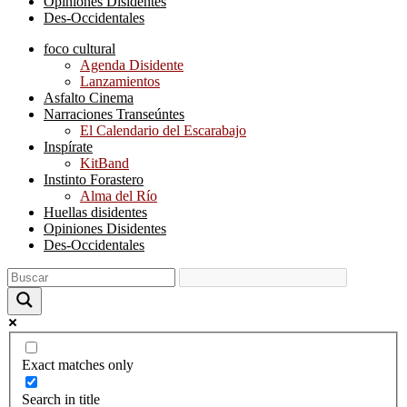
Opiniones Disidentes
Des-Occidentales
foco cultural
Agenda Disidente
Lanzamientos
Asfalto Cinema
Narraciones Transeúntes
El Calendario del Escarabajo
Inspírate
KitBand
Instinto Forastero
Alma del Río
Huellas disidentes
Opiniones Disidentes
Des-Occidentales
Exact matches only
Search in title