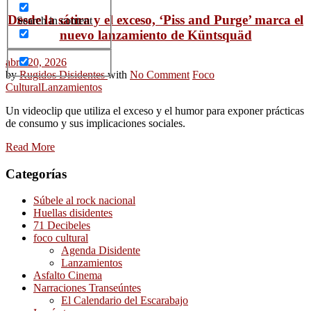
Desde la sátira y el exceso, ‘Piss and Purge’ marca el
Search in content
nuevo lanzamiento de Küntsquäd
abril 20, 2026
by
Rugidos Disidentes
with
No Comment
Foco
Cultural
Lanzamientos
Un videoclip que utiliza el exceso y el humor para exponer prácticas
de consumo y sus implicaciones sociales.
Read More
Categorías
Súbele al rock nacional
Huellas disidentes
71 Decibeles
foco cultural
Agenda Disidente
Lanzamientos
Asfalto Cinema
Narraciones Transeúntes
El Calendario del Escarabajo