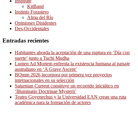
Inspírate
KitBand
Instinto Forastero
Alma del Río
Opiniones Disidentes
Des-Occidentales
Entradas recientes
Habitantes aborda la aceptación de una ruptura en ‘Día con
suerte’ junto a Tuchi Mudha
Lumen Ad Mortem enfrenta la existencia humana al paisaje
australiano en ‘A Grave Ascent’
BOmm 2026 incorpora por primera vez proyectos
internacionales en su selección
Saturnian Current construye un recorrido iniciático en
‘Illuminatio Doctrinae Mysterii’
Teatro Goyenechus y la Universidad EAN crean una ruta
académica para la formación de actores