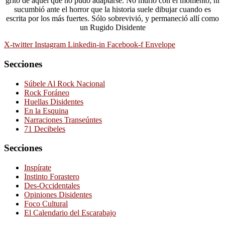
grito de aquél que no pudo adaptarse. No murió con el momento, ni
sucumbió ante el horror que la historia suele dibujar cuando es
escrita por los más fuertes. Sólo sobrevivió, y permaneció allí como
un Rugido Disidente
X-twitter
Instagram
Linkedin-in
Facebook-f
Envelope
Secciones
Súbele Al Rock Nacional
Rock Foráneo
Huellas Disidentes
En la Esquina
Narraciones Transeúntes
71 Decibeles
Secciones
Inspírate
Instinto Forastero
Des-Occidentales
Opiniones Disidentes
Foco Cultural
El Calendario del Escarabajo