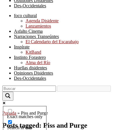
Opiniones Disidentes
Des-Occidentales
foco cultural
Agenda Disidente
Lanzamientos
Asfalto Cinema
Narraciones Transeúntes
El Calendario del Escarabajo
Inspírate
KitBand
Instinto Forastero
Alma del Río
Huellas disidentes
Opiniones Disidentes
Des-Occidentales
Portada
»
Piss and Purge
Exact matches only
Posts tagged: Piss and Purge
Search in title