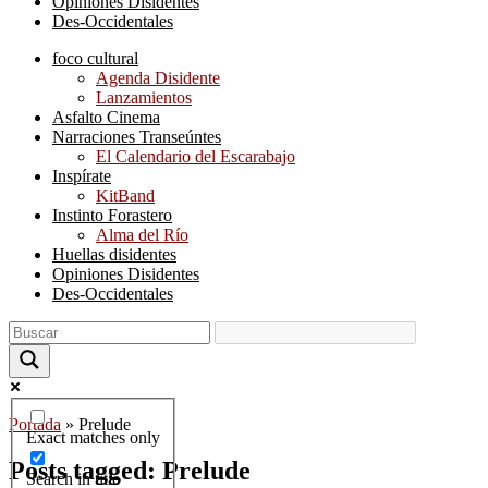
Opiniones Disidentes
Des-Occidentales
foco cultural
Agenda Disidente
Lanzamientos
Asfalto Cinema
Narraciones Transeúntes
El Calendario del Escarabajo
Inspírate
KitBand
Instinto Forastero
Alma del Río
Huellas disidentes
Opiniones Disidentes
Des-Occidentales
Portada
»
Prelude
Exact matches only
Posts tagged: Prelude
Search in title