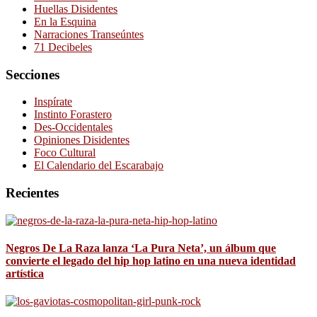
Huellas Disidentes
En la Esquina
Narraciones Transeúntes
71 Decibeles
Secciones
Inspírate
Instinto Forastero
Des-Occidentales
Opiniones Disidentes
Foco Cultural
El Calendario del Escarabajo
Recientes
Negros De La Raza lanza ‘La Pura Neta’, un álbum que
convierte el legado del hip hop latino en una nueva identidad
artística