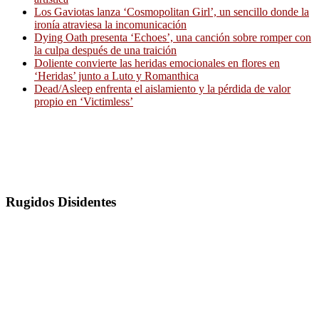
Los Gaviotas lanza ‘Cosmopolitan Girl’, un sencillo donde la
ironía atraviesa la incomunicación
Dying Oath presenta ‘Echoes’, una canción sobre romper con
la culpa después de una traición
Doliente convierte las heridas emocionales en flores en
‘Heridas’ junto a Luto y Romanthica
Dead/Asleep enfrenta el aislamiento y la pérdida de valor
propio en ‘Victimless’
Rugidos Disidentes