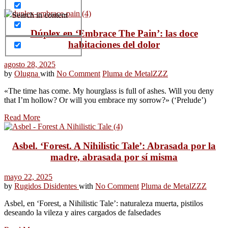
Search in content
Dúplex en ‘Embrace The Pain’: las doce
habitaciones del dolor
agosto 28, 2025
by
Olugna
with
No Comment
Pluma de Metal
ZZZ
«The time has come. My hourglass is full of ashes. Will you deny
that I’m hollow? Or will you embrace my sorrow?» (‘Prelude’)
Read More
Asbel. ‘Forest. A Nihilistic Tale’: Abrasada por la
madre, abrasada por sí misma
mayo 22, 2025
by
Rugidos Disidentes
with
No Comment
Pluma de Metal
ZZZ
Asbel, en ‘Forest, a Nihilistic Tale’: naturaleza muerta, pistilos
deseando la vileza y aires cargados de falsedades