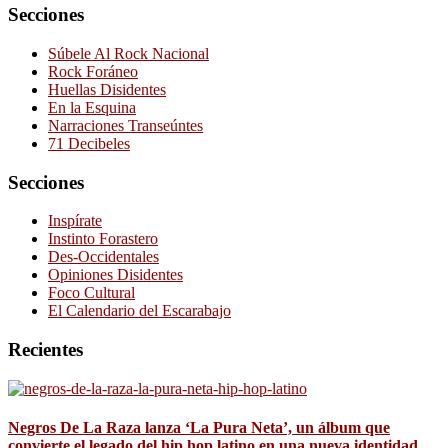
Secciones
Súbele Al Rock Nacional
Rock Foráneo
Huellas Disidentes
En la Esquina
Narraciones Transeúntes
71 Decibeles
Secciones
Inspírate
Instinto Forastero
Des-Occidentales
Opiniones Disidentes
Foco Cultural
El Calendario del Escarabajo
Recientes
Negros De La Raza lanza ‘La Pura Neta’, un álbum que
convierte el legado del hip hop latino en una nueva identidad