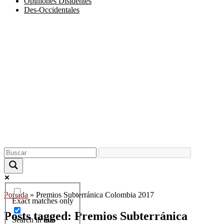
Opiniones Disidentes
Des-Occidentales
Portada
»
Premios Subterránica Colombia 2017
Exact matches only
Posts tagged: Premios Subterránica
Search in title