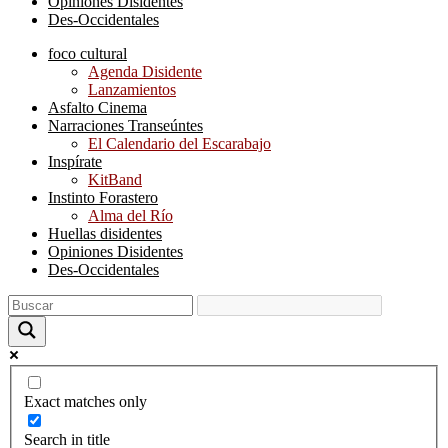
Opiniones Disidentes
Des-Occidentales
foco cultural
Agenda Disidente
Lanzamientos
Asfalto Cinema
Narraciones Transeúntes
El Calendario del Escarabajo
Inspírate
KitBand
Instinto Forastero
Alma del Río
Huellas disidentes
Opiniones Disidentes
Des-Occidentales
Exact matches only
Search in title