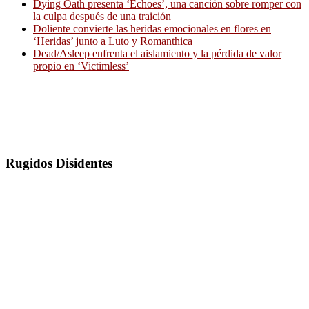
Dying Oath presenta ‘Echoes’, una canción sobre romper con
la culpa después de una traición
Doliente convierte las heridas emocionales en flores en
‘Heridas’ junto a Luto y Romanthica
Dead/Asleep enfrenta el aislamiento y la pérdida de valor
propio en ‘Victimless’
Rugidos Disidentes