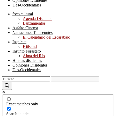
Opiniones Disidentes
Des-Occidentales
foco cultural
Agenda Disidente
Lanzamientos
Asfalto Cinema
Narraciones Transeúntes
El Calendario del Escarabajo
Inspírate
KitBand
Instinto Forastero
Alma del Río
Huellas disidentes
Opiniones Disidentes
Des-Occidentales
Exact matches only
Search in title