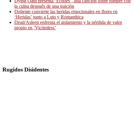
Dying Oath presenta ‘Echoes’, una canción sobre romper con
la culpa después de una traición
Doliente convierte las heridas emocionales en flores en
‘Heridas’ junto a Luto y Romanthica
Dead/Asleep enfrenta el aislamiento y la pérdida de valor
propio en ‘Victimless’
Rugidos Disidentes