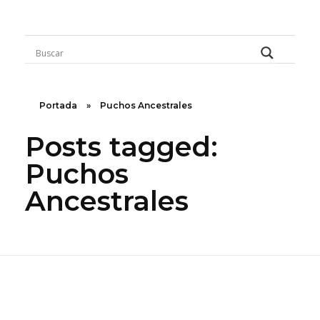
Rugidos Disidentes
Bogotá - Colombia | ISSN 2619-5569
Portada
»
Puchos Ancestrales
Posts tagged:
Puchos
Ancestrales