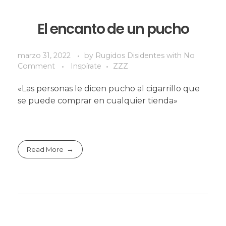
El encanto de un pucho
marzo 31, 2022
by
Rugidos Disidentes
with
No
Comment
Inspírate
ZZZ
«Las personas le dicen pucho al cigarrillo que
se puede comprar en cualquier tienda»
Read More