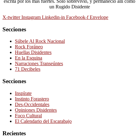
escrita por los más fuertes. Sólo sobrevivió, y permaneció allí como
un Rugido Disidente
X-twitter
Instagram
Linkedin-in
Facebook-f
Envelope
Secciones
Súbele Al Rock Nacional
Rock Foráneo
Huellas Disidentes
En la Esquina
Narraciones Transeúntes
71 Decibeles
Secciones
Inspírate
Instinto Forastero
Des-Occidentales
Opiniones Disidentes
Foco Cultural
El Calendario del Escarabajo
Recientes