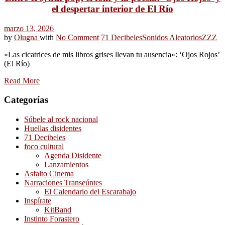
el despertar interior de El Río
marzo 13, 2026
by
Olugna
with
No Comment
71 Decibeles
Sonidos Aleatorios
ZZZ
«Las cicatrices de mis libros grises llevan tu ausencia»: ‘Ojos Rojos’
(El Río)
Read More
Categorías
Súbele al rock nacional
Huellas disidentes
71 Decibeles
foco cultural
Agenda Disidente
Lanzamientos
Asfalto Cinema
Narraciones Transeúntes
El Calendario del Escarabajo
Inspírate
KitBand
Instinto Forastero