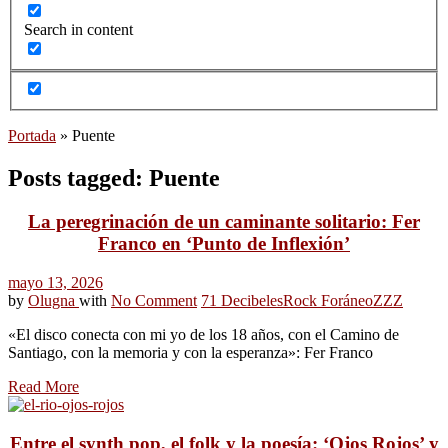
Search in content
Portada
»
Puente
Posts tagged: Puente
La peregrinación de un caminante solitario: Fer
Franco en ‘Punto de Inflexión’
mayo 13, 2026
by
Olugna
with
No Comment
71 Decibeles
Rock Foráneo
ZZZ
«El disco conecta con mi yo de los 18 años, con el Camino de
Santiago, con la memoria y con la esperanza»: Fer Franco
Read More
Entre el synth pop, el folk y la poesía: ‘Ojos Rojos’ y