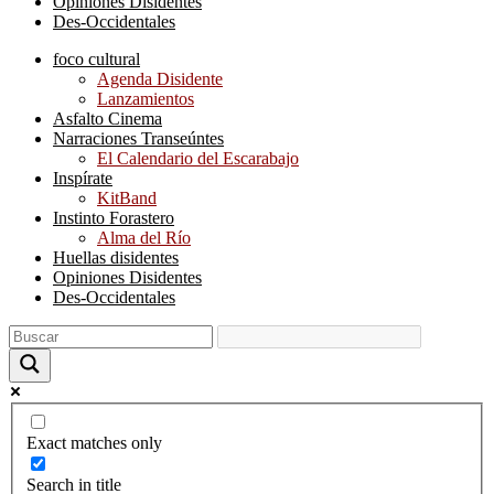
Opiniones Disidentes
Des-Occidentales
foco cultural
Agenda Disidente
Lanzamientos
Asfalto Cinema
Narraciones Transeúntes
El Calendario del Escarabajo
Inspírate
KitBand
Instinto Forastero
Alma del Río
Huellas disidentes
Opiniones Disidentes
Des-Occidentales
Exact matches only
Search in title