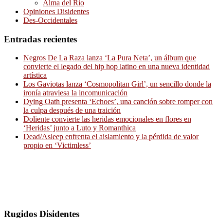
Alma del Río
Opiniones Disidentes
Des-Occidentales
Entradas recientes
Negros De La Raza lanza ‘La Pura Neta’, un álbum que
convierte el legado del hip hop latino en una nueva identidad
artística
Los Gaviotas lanza ‘Cosmopolitan Girl’, un sencillo donde la
ironía atraviesa la incomunicación
Dying Oath presenta ‘Echoes’, una canción sobre romper con
la culpa después de una traición
Doliente convierte las heridas emocionales en flores en
‘Heridas’ junto a Luto y Romanthica
Dead/Asleep enfrenta el aislamiento y la pérdida de valor
propio en ‘Victimless’
Rugidos Disidentes