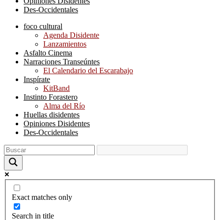
Opiniones Disidentes
Des-Occidentales
foco cultural
Agenda Disidente
Lanzamientos
Asfalto Cinema
Narraciones Transeúntes
El Calendario del Escarabajo
Inspírate
KitBand
Instinto Forastero
Alma del Río
Huellas disidentes
Opiniones Disidentes
Des-Occidentales
Exact matches only
Search in title