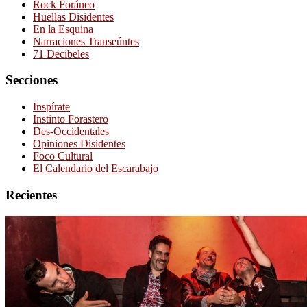
Rock Foráneo
Huellas Disidentes
En la Esquina
Narraciones Transeúntes
71 Decibeles
Secciones
Inspírate
Instinto Forastero
Des-Occidentales
Opiniones Disidentes
Foco Cultural
El Calendario del Escarabajo
Recientes