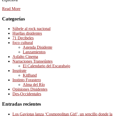
Read More
Categorías
Súbele al rock nacional
Huellas disidentes
71 Decibeles
foco cultural
Agenda Disidente
Lanzamientos
Asfalto Cinema
Narraciones Transeúntes
El Calendario del Escarabajo
Inspírate
KitBand
Instinto Forastero
Alma del Río
Opiniones Disidentes
Des-Occidentales
Entradas recientes
Los Gaviotas lanza ‘Cosmopolitan Girl’, un sencillo donde la