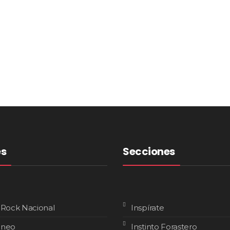
es
Secciones
 Rock Nacional
Inspírate
áneo
Instinto Forastero