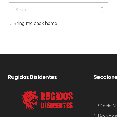
Bring me back home
Rugidos Disidentes
Seccion
Súbele Al
Rock For