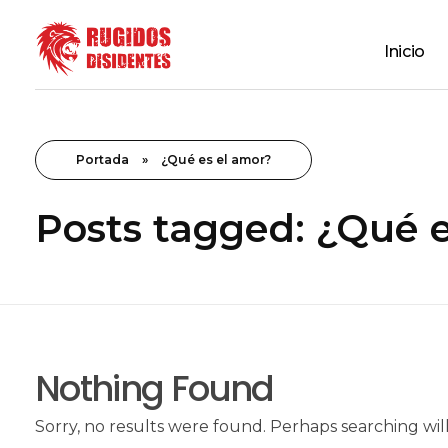
Inicio
Rugidos Disidentes
Bogotá - Colombia | ISSN 2619-5569
Portada
»
¿Qué es el amor?
Posts tagged: ¿Qué 
Nothing Found
Sorry, no results were found. Perhaps searching will