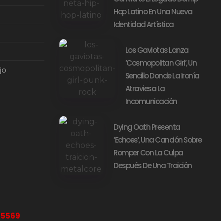
Hop Latino En Una Nueva
Identidad Artística
Los Gaviotas Lanza
‘Cosmopolitan Girl’, Un
jo
Sencillo Donde La Ironía
Atraviesa La
Incomunicación
Dying Oath Presenta
‘Echoes’, Una Canción Sobre
Romper Con La Culpa
Después De Una Traición
-5569