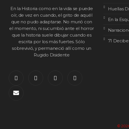
En la Historia como en la vida se puede
Huellas D
oír, de vez en cuando, el grito de aquél
En la Esq
que no pudo adaptarse. No murió con
el momento, ni sucumbió ante el horror
Narracion
que la historia suele dibujar cuando es
71 Decibe
escrita por los más fuertes. Sólo
sobrevivió, y permaneció allí como un
Rugido Disidente
© 2026