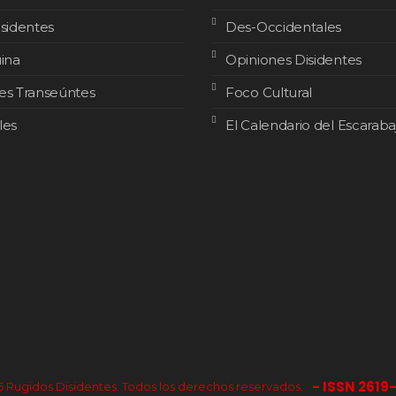
isidentes
Des-Occidentales
uina
Opiniones Disidentes
es Transeúntes
Foco Cultural
les
El Calendario del Escaraba
- ISSN 2619
 Rugidos Disidentes. Todos los derechos reservados.