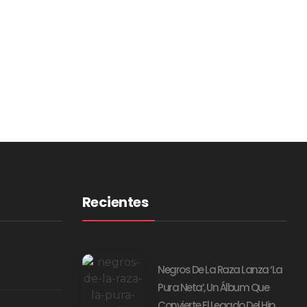
Recientes
Negros De La Raza Lanza ‘La
Pura Neta’, Un Álbum Que
Convierte El Legado Del Hip