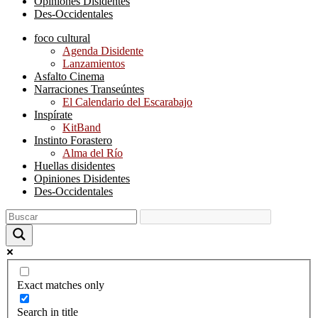
Opiniones Disidentes
Des-Occidentales
foco cultural
Agenda Disidente
Lanzamientos
Asfalto Cinema
Narraciones Transeúntes
El Calendario del Escarabajo
Inspírate
KitBand
Instinto Forastero
Alma del Río
Huellas disidentes
Opiniones Disidentes
Des-Occidentales
Exact matches only
Search in title