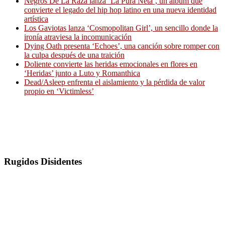
Negros De La Raza lanza ‘La Pura Neta’, un álbum que
convierte el legado del hip hop latino en una nueva identidad
artística
Los Gaviotas lanza ‘Cosmopolitan Girl’, un sencillo donde la
ironía atraviesa la incomunicación
Dying Oath presenta ‘Echoes’, una canción sobre romper con
la culpa después de una traición
Doliente convierte las heridas emocionales en flores en
‘Heridas’ junto a Luto y Romanthica
Dead/Asleep enfrenta el aislamiento y la pérdida de valor
propio en ‘Victimless’
Rugidos Disidentes