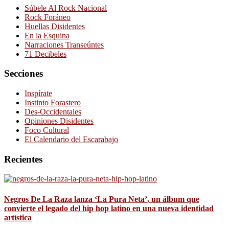
Súbele Al Rock Nacional
Rock Foráneo
Huellas Disidentes
En la Esquina
Narraciones Transeúntes
71 Decibeles
Secciones
Inspírate
Instinto Forastero
Des-Occidentales
Opiniones Disidentes
Foco Cultural
El Calendario del Escarabajo
Recientes
Negros De La Raza lanza ‘La Pura Neta’, un álbum que
convierte el legado del hip hop latino en una nueva identidad
artística