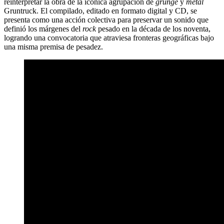
reinterpretar la obra de la icónica agrupación de
grunge
y
metal
Gruntruck. El compilado, editado en formato digital y CD, se
presenta como una acción colectiva para preservar un sonido que
definió los márgenes del
rock
pesado en la década de los noventa,
logrando una convocatoria que atraviesa fronteras geográficas bajo
una misma premisa de pesadez.