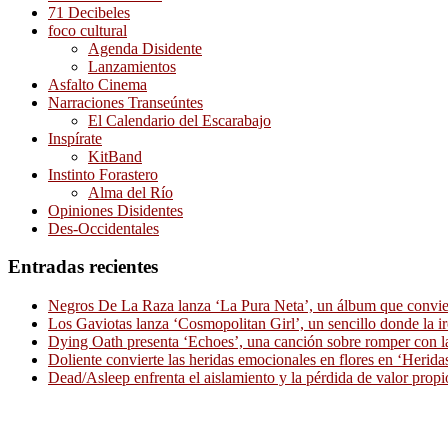
71 Decibeles
foco cultural
Agenda Disidente
Lanzamientos
Asfalto Cinema
Narraciones Transeúntes
El Calendario del Escarabajo
Inspírate
KitBand
Instinto Forastero
Alma del Río
Opiniones Disidentes
Des-Occidentales
Entradas recientes
Negros De La Raza lanza ‘La Pura Neta’, un álbum que convierte
Los Gaviotas lanza ‘Cosmopolitan Girl’, un sencillo donde la i
Dying Oath presenta ‘Echoes’, una canción sobre romper con la
Doliente convierte las heridas emocionales en flores en ‘Herid
Dead/Asleep enfrenta el aislamiento y la pérdida de valor propi