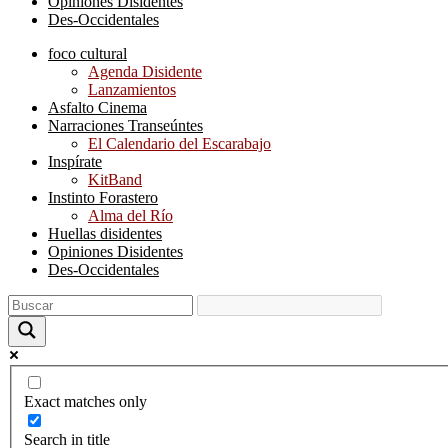
Opiniones Disidentes
Des-Occidentales
foco cultural
Agenda Disidente
Lanzamientos
Asfalto Cinema
Narraciones Transeúntes
El Calendario del Escarabajo
Inspírate
KitBand
Instinto Forastero
Alma del Río
Huellas disidentes
Opiniones Disidentes
Des-Occidentales
Exact matches only
Search in title