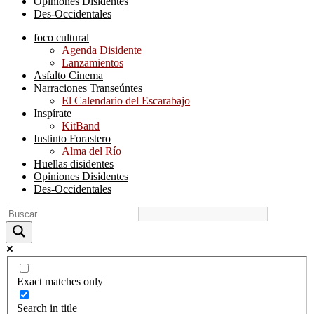
Opiniones Disidentes
Des-Occidentales
foco cultural
Agenda Disidente
Lanzamientos
Asfalto Cinema
Narraciones Transeúntes
El Calendario del Escarabajo
Inspírate
KitBand
Instinto Forastero
Alma del Río
Huellas disidentes
Opiniones Disidentes
Des-Occidentales
Exact matches only
Search in title