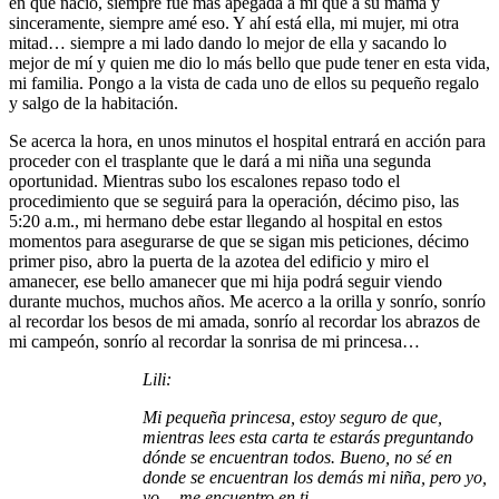
en que nació, siempre fue más apegada a mí que a su mamá y
sinceramente, siempre amé eso. Y ahí está ella, mi mujer, mi otra
mitad… siempre a mi lado dando lo mejor de ella y sacando lo
mejor de mí y quien me dio lo más bello que pude tener en esta vida,
mi familia. Pongo a la vista de cada uno de ellos su pequeño regalo
y salgo de la habitación.
Se acerca la hora, en unos minutos el hospital entrará en acción para
proceder con el trasplante que le dará a mi niña una segunda
oportunidad. Mientras subo los escalones repaso todo el
procedimiento que se seguirá para la operación, décimo piso, las
5:20 a.m., mi hermano debe estar llegando al hospital en estos
momentos para asegurarse de que se sigan mis peticiones, décimo
primer piso, abro la puerta de la azotea del edificio y miro el
amanecer, ese bello amanecer que mi hija podrá seguir viendo
durante muchos, muchos años. Me acerco a la orilla y sonrío, sonrío
al recordar los besos de mi amada, sonrío al recordar los abrazos de
mi campeón, sonrío al recordar la sonrisa de mi princesa…
Lili:
Mi pequeña princesa, estoy seguro de que,
mientras lees esta carta te estarás preguntando
dónde se encuentran todos. Bueno, no sé en
donde se encuentran los demás mi niña, pero yo,
yo… me encuentro en ti.