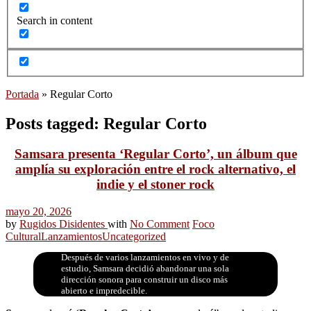
Search in content
Portada
»
Regular Corto
Posts tagged: Regular Corto
Samsara presenta ‘Regular Corto’, un álbum que
amplía su exploración entre el rock alternativo, el
indie y el stoner rock
mayo 20, 2026
by
Rugidos Disidentes
with
No Comment
Foco
Cultural
Lanzamientos
Uncategorized
Después de varios lanzamientos en vivo y de
estudio, Samsara decidió abandonar una sola
dirección sonora para construir un disco más
abierto e impredecible.