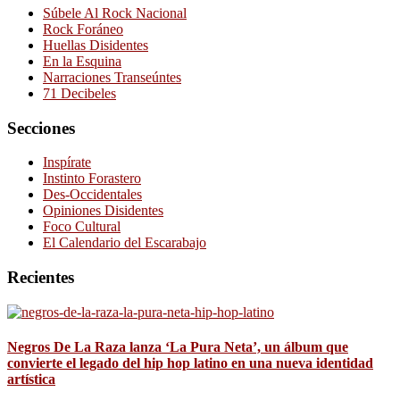
Súbele Al Rock Nacional
Rock Foráneo
Huellas Disidentes
En la Esquina
Narraciones Transeúntes
71 Decibeles
Secciones
Inspírate
Instinto Forastero
Des-Occidentales
Opiniones Disidentes
Foco Cultural
El Calendario del Escarabajo
Recientes
Negros De La Raza lanza ‘La Pura Neta’, un álbum que
convierte el legado del hip hop latino en una nueva identidad
artística