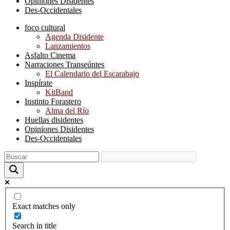
Opiniones Disidentes
Des-Occidentales
foco cultural
Agenda Disidente
Lanzamientos
Asfalto Cinema
Narraciones Transeúntes
El Calendario del Escarabajo
Inspírate
KitBand
Instinto Forastero
Alma del Río
Huellas disidentes
Opiniones Disidentes
Des-Occidentales
Exact matches only
Search in title