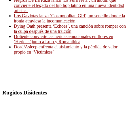
Negros De La Raza lanza ‘La Pura Neta’, un álbum que
convierte el legado del hip hop latino en una nueva identidad
artística
Los Gaviotas lanza ‘Cosmopolitan Girl’, un sencillo donde la
ironía atraviesa la incomunicación
Dying Oath presenta ‘Echoes’, una canción sobre romper con
la culpa después de una traición
Doliente convierte las heridas emocionales en flores en
‘Heridas’ junto a Luto y Romanthica
Dead/Asleep enfrenta el aislamiento y la pérdida de valor
propio en ‘Victimless’
Rugidos Disidentes