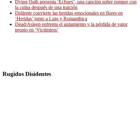
Dying Oath presenta ‘Echoes’, una canción sobre romper con
la culpa después de una traición
Doliente convierte las heridas emocionales en flores en
‘Heridas’ junto a Luto y Romanthica
Dead/Asleep enfrenta el aislamiento y la pérdida de valor
propio en ‘Victimless’
Rugidos Disidentes