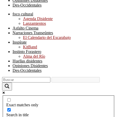
Opiniones Disidentes
Des-Occidentales
foco cultural
Agenda Disidente
Lanzamientos
Asfalto Cinema
Narraciones Transeúntes
El Calendario del Escarabajo
Inspírate
KitBand
Instinto Forastero
Alma del Río
Huellas disidentes
Opiniones Disidentes
Des-Occidentales
Exact matches only
Search in title