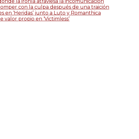
 donde la ironía atraviesa la incomunicación
romper con la culpa después de una traición
es en ‘Heridas’ junto a Luto y Romanthica
 valor propio en ‘Victimless’