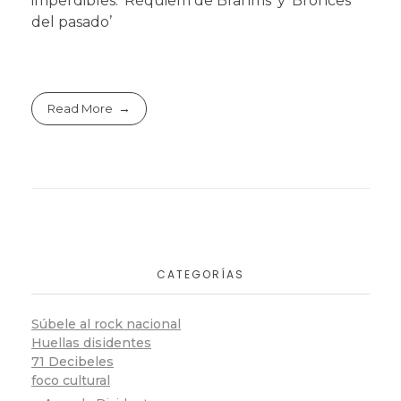
imperdibles: ‘Réquiem de Brahms’ y ‘Bronces
del pasado’
Read More
CATEGORÍAS
Súbele al rock nacional
Huellas disidentes
71 Decibeles
foco cultural