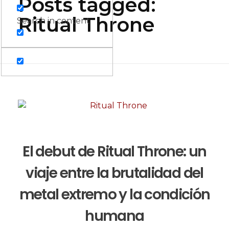
Posts tagged:
Ritual Throne
Search in content
El debut de Ritual Throne: un
viaje entre la brutalidad del
metal extremo y la condición
humana