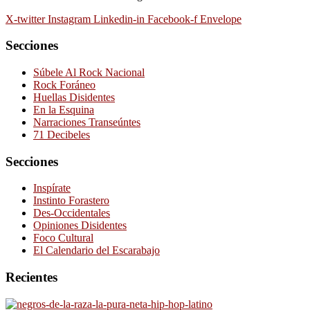
X-twitter
Instagram
Linkedin-in
Facebook-f
Envelope
Secciones
Súbele Al Rock Nacional
Rock Foráneo
Huellas Disidentes
En la Esquina
Narraciones Transeúntes
71 Decibeles
Secciones
Inspírate
Instinto Forastero
Des-Occidentales
Opiniones Disidentes
Foco Cultural
El Calendario del Escarabajo
Recientes