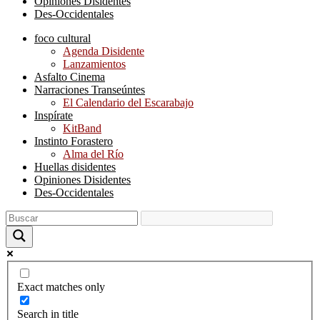
Opiniones Disidentes
Des-Occidentales
foco cultural
Agenda Disidente
Lanzamientos
Asfalto Cinema
Narraciones Transeúntes
El Calendario del Escarabajo
Inspírate
KitBand
Instinto Forastero
Alma del Río
Huellas disidentes
Opiniones Disidentes
Des-Occidentales
Exact matches only
Search in title