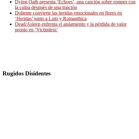
Dying Oath presenta ‘Echoes’, una canción sobre romper con
la culpa después de una traición
Doliente convierte las heridas emocionales en flores en
‘Heridas’ junto a Luto y Romanthica
Dead/Asleep enfrenta el aislamiento y la pérdida de valor
propio en ‘Victimless’
Rugidos Disidentes