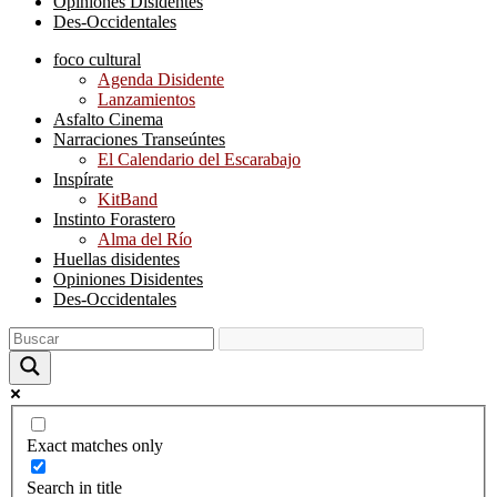
Opiniones Disidentes
Des-Occidentales
foco cultural
Agenda Disidente
Lanzamientos
Asfalto Cinema
Narraciones Transeúntes
El Calendario del Escarabajo
Inspírate
KitBand
Instinto Forastero
Alma del Río
Huellas disidentes
Opiniones Disidentes
Des-Occidentales
Exact matches only
Search in title