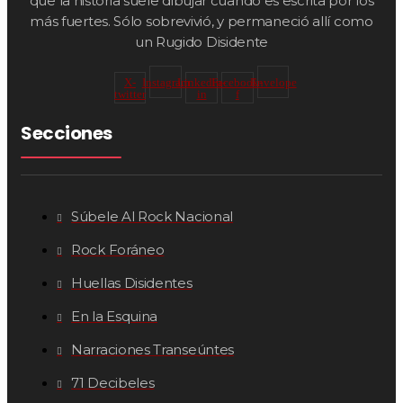
que la historia suele dibujar cuando es escrita por los
más fuertes. Sólo sobrevivió, y permaneció allí como
un Rugido Disidente
X-
Instagram
Linkedin-
Facebook-
Envelope
twitter
in
f
Secciones
Súbele Al Rock Nacional
Rock Foráneo
Huellas Disidentes
En la Esquina
Narraciones Transeúntes
71 Decibeles