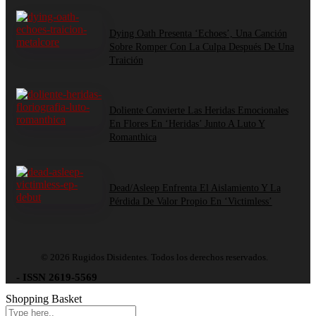
Dying Oath Presenta ‘Echoes’, Una Canción
Sobre Romper Con La Culpa Después De Una
Traición
Doliente Convierte Las Heridas Emocionales
En Flores En ‘Heridas’ Junto A Luto Y
Romanthica
Dead/Asleep Enfrenta El Aislamiento Y La
Pérdida De Valor Propio En ‘Victimless’
© 2026 Rugidos Disidentes. Todos los derechos reservados.
- ISSN 2619-5569
Shopping Basket