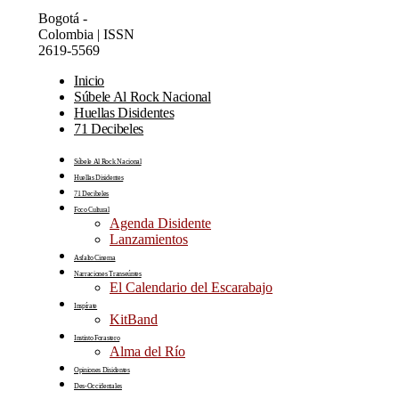
Bogotá -
Colombia | ISSN
2619-5569
Inicio
Súbele Al Rock Nacional
Huellas Disidentes
71 Decibeles
Súbele Al Rock Nacional
Huellas Disidentes
71 Decibeles
Foco Cultural
Agenda Disidente
Lanzamientos
Asfalto Cinema
Narraciones Transeúntes
El Calendario del Escarabajo
Inspírate
KitBand
Instinto Forastero
Alma del Río
Opiniones Disidentes
Des-Occidentales